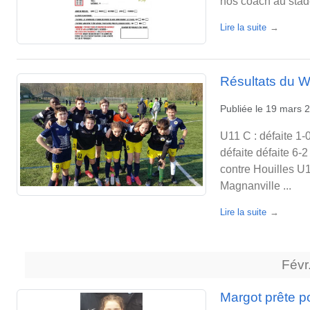
nos coach au stad
Lire la suite
Résultats du 
Publiée le
19 mars 
U11 C : défaite 1-
défaite défaite 6-2
contre Houilles U1
Magnanville ...
Lire la suite
Févr
Margot prête p