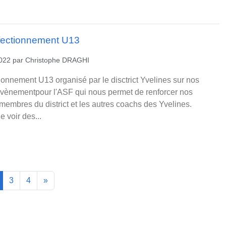
fectionnement U13
2022
par
Christophe DRAGHI
onnement U13 organisé par le disctrict Yvelines sur nos
l évènementpour l'ASF qui nous permet de renforcer nos
 membres du district et les autres coachs des Yvelines.
e voir des...
3
4
»