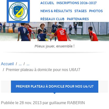
Panneau de gestion des cookies
ACCUEIL
INSCRIPTIONS 2026-2027
NEWS & RÉSULTATS
STAGES
PHOTOS
RÉSEAUX CLUB
PARTENAIRES
Mieux jouer, ensemble !
Accueil
Premier plateau à domicile pour nos U6/U7
PREMIER PLATEAU À DOMICILE POUR NOS U6/U7
Publiée le
28 nov. 2013
par guillaume RABERIN