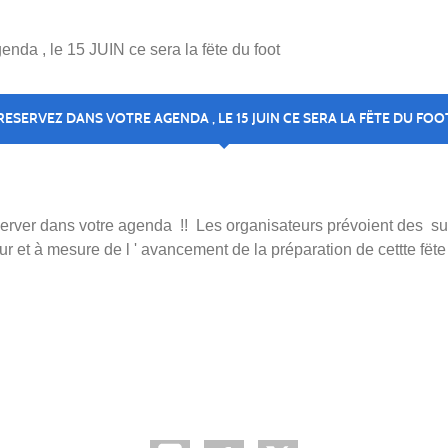
nda , le 15 JUIN ce sera la fëte du foot
RESERVEZ DANS VOTRE AGENDA , LE 15 JUIN CE SERA LA FËTE DU FOO
eserver dans votre agenda !! Les organisateurs prévoient des su
et à mesure de l ' avancement de la préparation de cettte fëte 