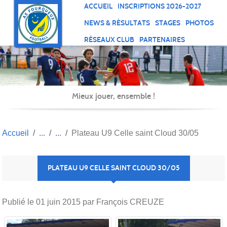
Panneau de gestion des cookies
ACCUEIL
INSCRIPTIONS 2026-2027
NEWS & RÉSULTATS
STAGES
PHOTOS
RÉSEAUX CLUB
PARTENAIRES
Mieux jouer, ensemble !
Accueil
Plateau U9 Celle saint Cloud 30/05
PLATEAU U9 CELLE SAINT CLOUD 30/05
Publié le
01 juin 2015
par François CREUZE