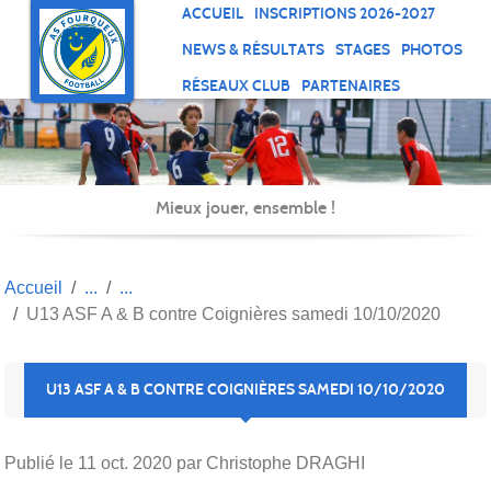
Panneau de gestion des cookies
ACCUEIL
INSCRIPTIONS 2026-2027
NEWS & RÉSULTATS
STAGES
PHOTOS
RÉSEAUX CLUB
PARTENAIRES
Mieux jouer, ensemble !
Accueil
U13 ASF A & B contre Coignières samedi 10/10/2020
U13 ASF A & B CONTRE COIGNIÈRES SAMEDI 10/10/2020
Publié le
11 oct. 2020
par Christophe DRAGHI