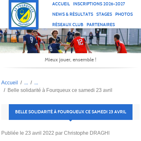
Panneau de gestion des cookies
ACCUEIL
INSCRIPTIONS 2026-2027
NEWS & RÉSULTATS
STAGES
PHOTOS
RÉSEAUX CLUB
PARTENAIRES
Mieux jouer, ensemble !
Accueil
Belle solidarité à Fourqueux ce samedi 23 avril
BELLE SOLIDARITÉ À FOURQUEUX CE SAMEDI 23 AVRIL
Publiée le
23 avril 2022
par Christophe DRAGHI