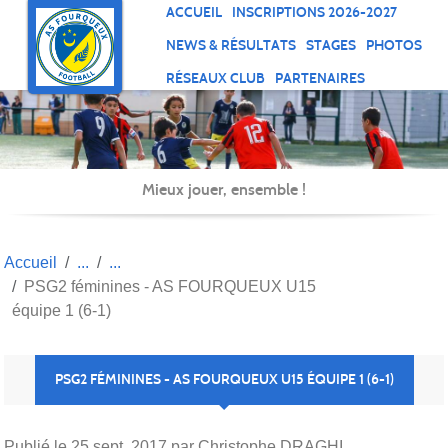
Panneau de gestion des cookies
ACCUEIL
INSCRIPTIONS 2026-2027
NEWS & RÉSULTATS
STAGES
PHOTOS
RÉSEAUX CLUB
PARTENAIRES
Mieux jouer, ensemble !
Accueil
PSG2 féminines - AS FOURQUEUX U15
équipe 1 (6-1)
PSG2 FÉMININES - AS FOURQUEUX U15 ÉQUIPE 1 (6-1)
Publié le
25 sept. 2017
par Christophe DRAGHI