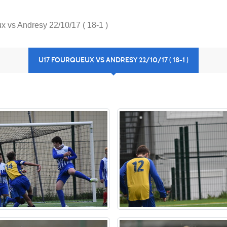
 vs Andresy 22/10/17 ( 18-1 )
U17 FOURQUEUX VS ANDRESY 22/10/17 ( 18-1 )